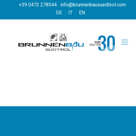
+39 0472 278544
info@brunnenbausuedtirol.com
DE
IT
EN
brunnenbau-suedtirol-rohre-hg-content-
news