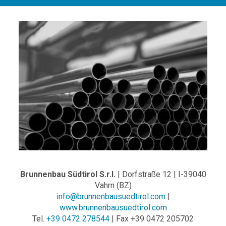
Brunnenbau Südtirol S.r.l.
| Dorfstraße 12 | I-39040
Vahrn (BZ)
info@brunnenbausuedtirol.com
|
www.brunnenbausuedtirol.com
Tel.
+39 0472 278544
| Fax +39 0472 205702